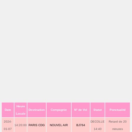
Heure
Date
Destination
Compagnie
N° de Vol
Statut
Ponctualité
Locale
2024-
DECOLLE
Retard de 20
14:20:00
PARIS CDG
NOUVEL AIR
BJ764
01-07
14:40
minutes