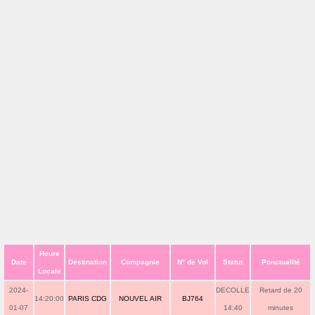
Heure
Date
Destination
Compagnie
N° de Vol
Statut
Ponctualité
Locale
2024-
DECOLLE
Retard de 20
14:20:00
PARIS CDG
NOUVEL AIR
BJ764
01-07
14:40
minutes