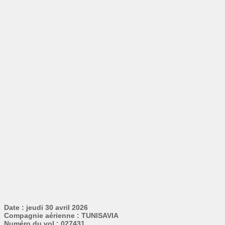
Date : jeudi 30 avril 2026
Compagnie aérienne : TUNISAVIA
Numéro du vol : 027431