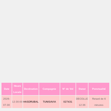
Heure
Date
Destination
Compagnie
N° de Vol
Statut
Ponctualité
Locale
2026-
DECOLLE
Retard de 6
12:30:00
HASDRUBAL
TUNISAVIA
027431
07-30
12:36
minutes