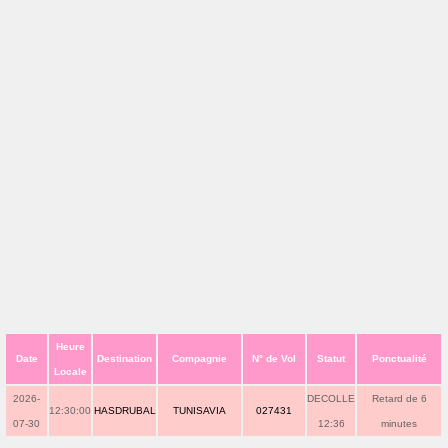
Heure
Date
Destination
Compagnie
N° de Vol
Statut
Ponctualité
Locale
2026-
DECOLLE
Retard de 6
12:30:00
HASDRUBAL
TUNISAVIA
027431
07-30
12:36
minutes