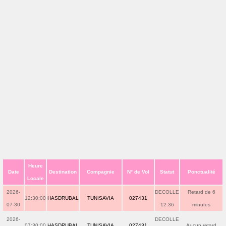
Heure
Date
Destination
Compagnie
N° de Vol
Statut
Ponctualité
Locale
2026-
DECOLLE
Retard de 6
12:30:00
HASDRUBAL
TUNISAVIA
027431
07-30
12:36
minutes
2026-
DECOLLE
07:30:00
HASDRUBAL
TUNISAVIA
027431
Aucun retard