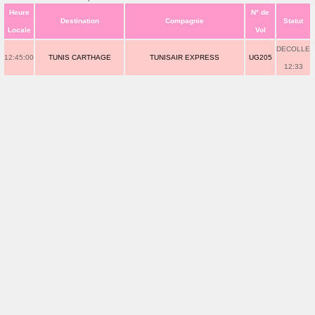
Heure
N° de
Destination
Compagnie
Statut
Locale
Vol
DECOLLE
12:45:00
TUNIS CARTHAGE
TUNISAIR EXPRESS
UG205
12:33