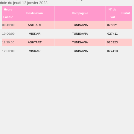
date du jeudi 12 janvier 2023
Heure
N° de
Destination
Compagnie
Statut
Locale
Vol
09:45:00
ASHTART
TUNISAVIA
026321
10:00:00
MISKAR
TUNISAVIA
027411
11:30:00
ASHTART
TUNISAVIA
026323
12:00:00
MISKAR
TUNISAVIA
027413