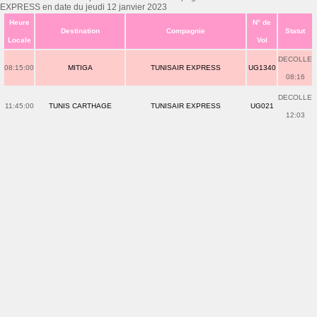
EXPRESS en date du jeudi 12 janvier 2023
Heure
N° de
Destination
Compagnie
Statut
Locale
Vol
DECOLLE
08:15:00
MITIGA
TUNISAIR EXPRESS
UG1340
08:16
DECOLLE
11:45:00
TUNIS CARTHAGE
TUNISAIR EXPRESS
UG021
12:03