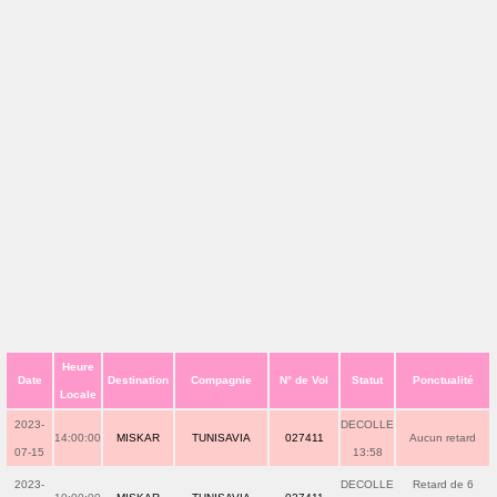
Heure
Date
Destination
Compagnie
N° de Vol
Statut
Ponctualité
Locale
2023-
DECOLLE
14:00:00
MISKAR
TUNISAVIA
027411
Aucun retard
07-15
13:58
2023-
DECOLLE
Retard de 6