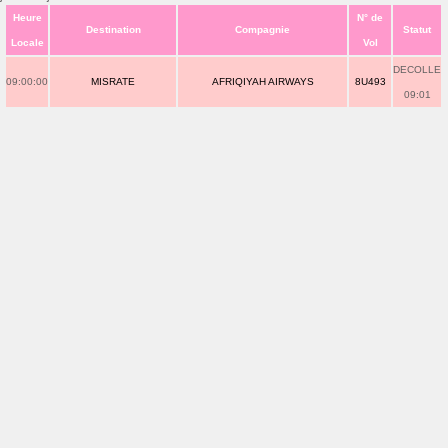
Heure
N° de
Destination
Compagnie
Statut
Locale
Vol
DECOLLE
09:00:00
MISRATE
AFRIQIYAH AIRWAYS
8U493
09:01