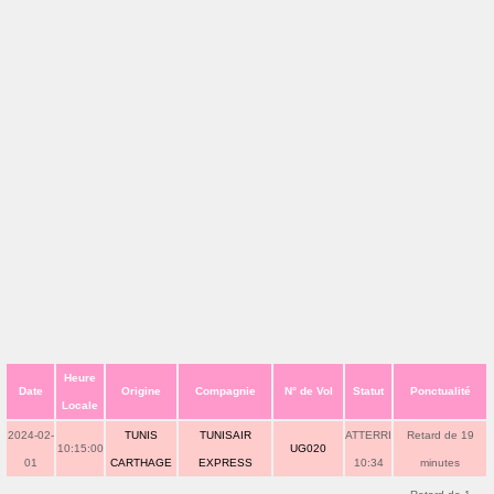
Heure
Date
Origine
Compagnie
N° de Vol
Statut
Ponctualité
Locale
2024-02-
TUNIS
TUNISAIR
ATTERRI
Retard de 19
10:15:00
UG020
01
CARTHAGE
EXPRESS
10:34
minutes