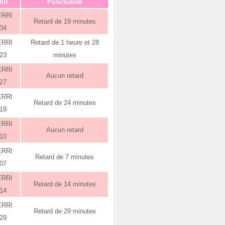
tut
Ponctualité
ERRI
Retard de 19 minutes
:34
ERRI
Retard de 1 heure et 28
:23
minutes
ERRI
Aucun retard
:27
ERRI
Retard de 24 minutes
:19
ERRI
Aucun retard
:10
ERRI
Retard de 7 minutes
:07
ERRI
Retard de 14 minutes
:14
ERRI
Retard de 29 minutes
:29