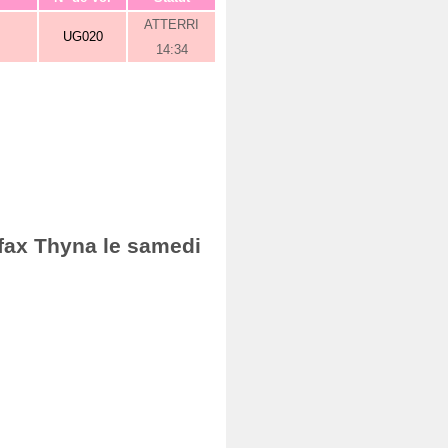
ATTERRI
UG020
14:34
Sfax Thyna le samedi