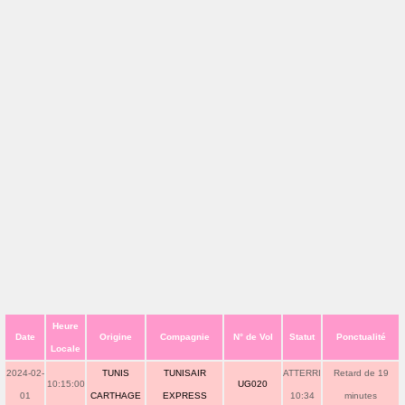
Heure
Date
Origine
Compagnie
N° de Vol
Statut
Ponctualité
Locale
2024-02-
TUNIS
TUNISAIR
ATTERRI
Retard de 19
10:15:00
UG020
01
CARTHAGE
EXPRESS
10:34
minutes