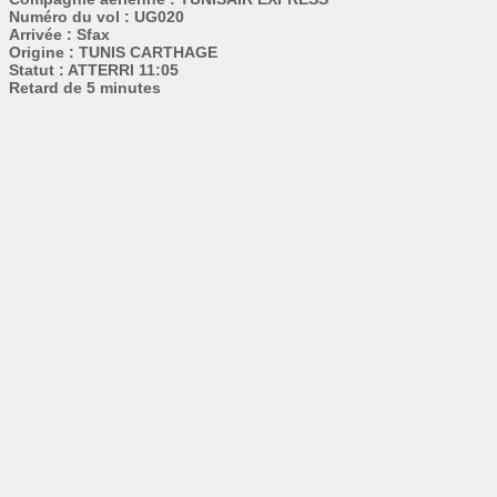
Numéro du vol : UG020
Arrivée : Sfax
Origine : TUNIS CARTHAGE
Statut : ATTERRI 11:05
Retard de 5 minutes