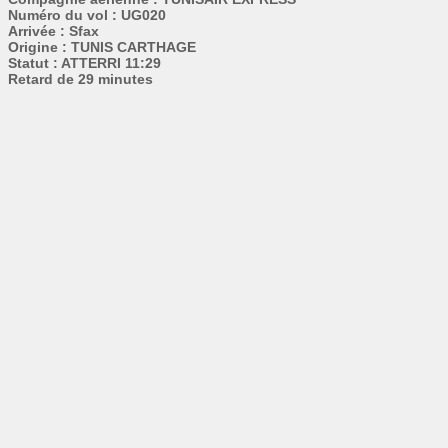
Numéro du vol : UG020
Arrivée : Sfax
Origine : TUNIS CARTHAGE
Statut : ATTERRI 11:29
Retard de 29 minutes