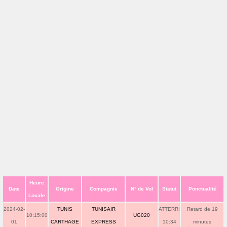
Heure
Date
Origine
Compagnie
N° de Vol
Statut
Ponctualité
Locale
2024-02-
TUNIS
TUNISAIR
ATTERRI
Retard de 19
10:15:00
UG020
01
CARTHAGE
EXPRESS
10:34
minutes