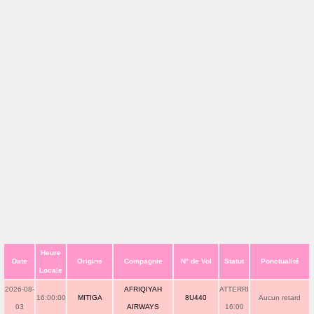
Heure
Date
Origine
Compagnie
N° de Vol
Statut
Ponctualité
Locale
2026-08-
AFRIQIYAH
ATTERRI
16:00:00
MITIGA
8U440
Aucun retard
03
AIRWAYS
16:00