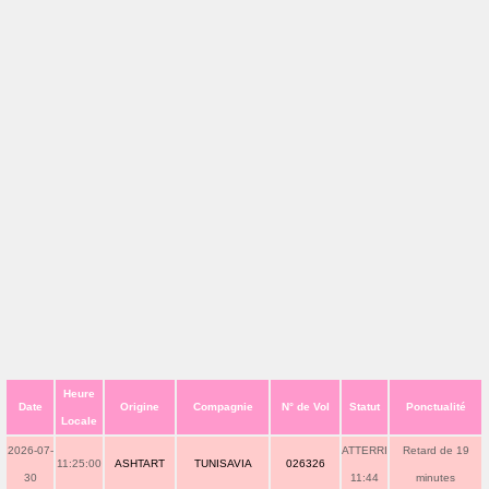
Heure
Date
Origine
Compagnie
N° de Vol
Statut
Ponctualité
Locale
2026-07-
ATTERRI
Retard de 19
11:25:00
ASHTART
TUNISAVIA
026326
30
11:44
minutes