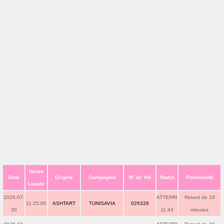
Heure
Date
Origine
Compagnie
N° de Vol
Statut
Ponctualité
Locale
2026-07-
ATTERRI
Retard de 19
11:25:00
ASHTART
TUNISAVIA
026326
30
11:44
minutes