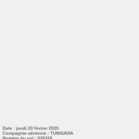
Date : jeudi 20 février 2025
Compagnie aérienne : TUNISAVIA
Numéro du vol : 026326