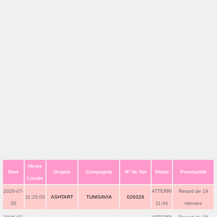
Heure
Date
Origine
Compagnie
N° de Vol
Statut
Ponctualité
Locale
2026-07-
ATTERRI
Retard de 19
11:25:00
ASHTART
TUNISAVIA
026326
30
11:44
minutes