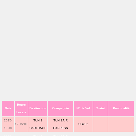
Heure
Date
Destination
Compagnie
N° de Vol
Statut
Ponctualité
Locale
2025-
TUNIS
TUNISAIR
12:15:00
UG205
10-10
CARTHAGE
EXPRESS