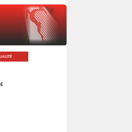
UALITÉ
4