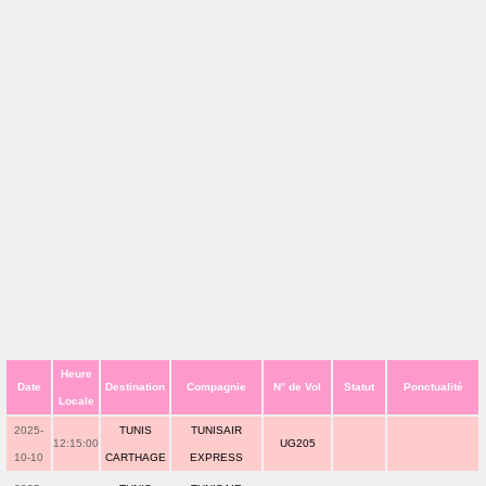
Heure
Date
Destination
Compagnie
N° de Vol
Statut
Ponctualité
Locale
2025-
TUNIS
TUNISAIR
12:15:00
UG205
10-10
CARTHAGE
EXPRESS