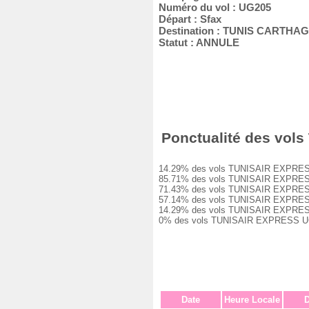
Numéro du vol : UG205
Départ : Sfax
Destination : TUNIS CARTHA
Statut : ANNULE
Ponctualité des vols
14.29% des vols TUNISAIR EXPRESS UG
85.71% des vols TUNISAIR EXPRESS UG
71.43% des vols TUNISAIR EXPRESS UG
57.14% des vols TUNISAIR EXPRESS UG
14.29% des vols TUNISAIR EXPRESS UG
0% des vols TUNISAIR EXPRESS UG205
Date
Heure Locale
D