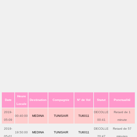
Heure
Date
Destination
Compagnie
N° de Vol
Statut
Ponctualité
Locale
2019-
DECOLLE
Retard de 1
00:40:00
MEDINA
TUNISAIR
TU6011
05-09
00:41
minute
2019-
DECOLLE
Retard de 57
19:50:00
MEDINA
TUNISAIR
TU6011
05-01
20:47
minutes