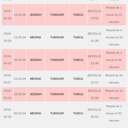
Retard de 1
2019-
DECOLLE
22:40:00
JEDDAH
TUNISAIR
TU6011
heure et 13
04-30
23:53
minutes
Retard de 4
2019-
DECOLLE
21:05:00
MEDINA
TUNISAIR
TU6011
heures et 33
04-24
01:38
minutes
Retard de 1
2019-
DECOLLE
20:30:00
JEDDAH
TUNISAIR
TU6011
heure et 36
04-10
22:06
minutes
2019-
DECOLLE
Retard de 42
22:30:00
MEDINA
TUNISAIR
TU6011
03-27
23:12
minutes
2019-
DECOLLE
Retard de 19
20:30:00
JEDDAH
TUNISAIR
TU6011
03-13
20:49
minutes
Retard de 1
2019-
DECOLLE
00:10:00
MEDINA
TUNISAIR
TU6011
heure et 52
02-28
02:02
minutes