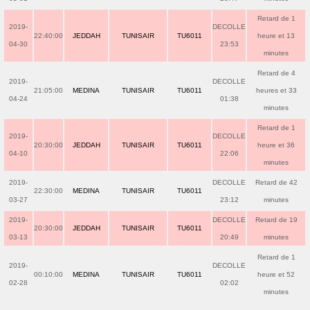
Retard de 1
2019-
DECOLLE
22:40:00
JEDDAH
TUNISAIR
TU6011
heure et 13
04-30
23:53
minutes
Retard de 4
2019-
DECOLLE
21:05:00
MEDINA
TUNISAIR
TU6011
heures et 33
04-24
01:38
minutes
Retard de 1
2019-
DECOLLE
20:30:00
JEDDAH
TUNISAIR
TU6011
heure et 36
04-10
22:06
minutes
2019-
DECOLLE
Retard de 42
22:30:00
MEDINA
TUNISAIR
TU6011
03-27
23:12
minutes
2019-
DECOLLE
Retard de 19
20:30:00
JEDDAH
TUNISAIR
TU6011
03-13
20:49
minutes
Retard de 1
2019-
DECOLLE
00:10:00
MEDINA
TUNISAIR
TU6011
heure et 52
02-28
02:02
minutes