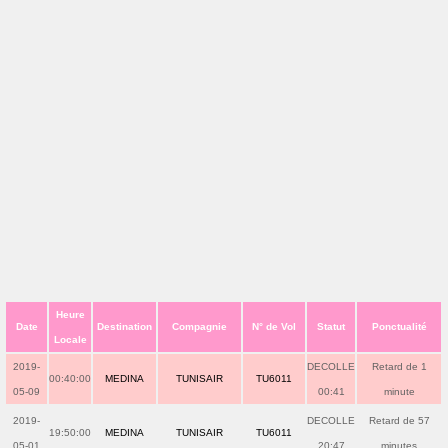
Heure
Date
Destination
Compagnie
N° de Vol
Statut
Ponctualité
Locale
2019-
DECOLLE
Retard de 1
00:40:00
MEDINA
TUNISAIR
TU6011
05-09
00:41
minute
2019-
DECOLLE
Retard de 57
19:50:00
MEDINA
TUNISAIR
TU6011
05-01
20:47
minutes