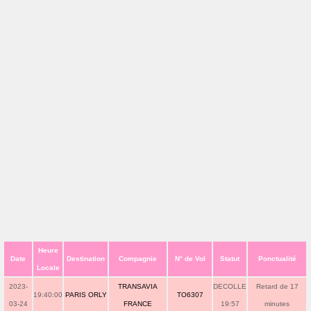
Heure
Date
Destination
Compagnie
N° de Vol
Statut
Ponctualité
Locale
2023-
TRANSAVIA
DECOLLE
Retard de 17
19:40:00
PARIS ORLY
TO6307
03-24
FRANCE
19:57
minutes