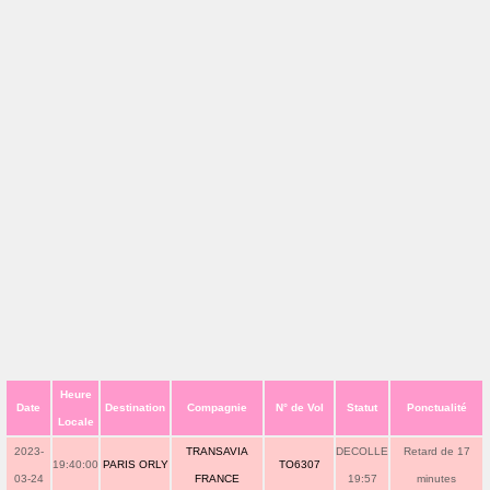
Heure
Date
Destination
Compagnie
N° de Vol
Statut
Ponctualité
Locale
2023-
TRANSAVIA
DECOLLE
Retard de 17
19:40:00
PARIS ORLY
TO6307
03-24
FRANCE
19:57
minutes