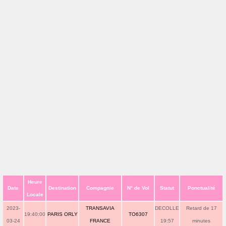
Heure
Date
Destination
Compagnie
N° de Vol
Statut
Ponctualité
Locale
2023-
TRANSAVIA
DECOLLE
Retard de 17
19:40:00
PARIS ORLY
TO6307
03-24
FRANCE
19:57
minutes