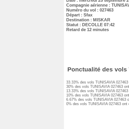
Date : mercredi 25 septembre 
Compagnie aérienne : TUNISA
Numéro du vol : 027463
Départ : Sfax
Destination : MISKAR
Statut : DECOLLE 07:42
Retard de 12 minutes
Ponctualité des vols 
33.33% des vols TUNISAVIA 027463 ont 
30% des vols TUNISAVIA 027463 ont eu
13.33% des vols TUNISAVIA 027463 ont
10% des vols TUNISAVIA 027463 ont eu
6.67% des vols TUNISAVIA 027463 ont e
0% des vols TUNISAVIA 027463 ont été