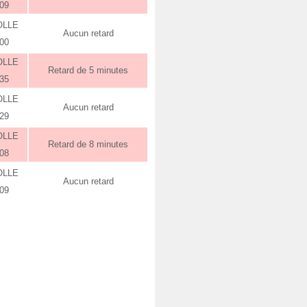
:09
OLLE
Aucun retard
:00
OLLE
Retard de 5 minutes
:35
OLLE
Aucun retard
:29
OLLE
Retard de 8 minutes
:08
OLLE
Aucun retard
:09