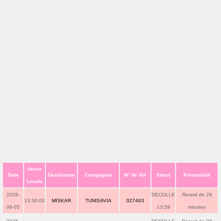
Heure
Date
Destination
Compagnie
N° de Vol
Statut
Ponctualité
Locale
2026-
DECOLLE
Retard de 29
13:30:00
MISKAR
TUNISAVIA
027463
08-05
13:59
minutes