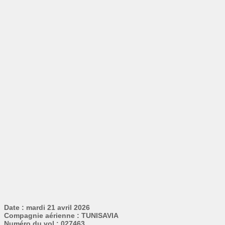
Date : mardi 21 avril 2026
Compagnie aérienne : TUNISAVIA
Numéro du vol : 027463