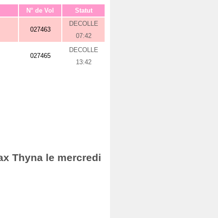
N° de Vol
Statut
DECOLLE
027463
07:42
DECOLLE
027465
13:42
fax Thyna le mercredi