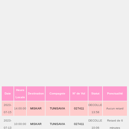
Heure
Date
Destination
Compagnie
N° de Vol
Statut
Ponctualité
Locale
2023-
DECOLLE
14:00:00
MISKAR
TUNISAVIA
027411
Aucun retard
07-15
13:58
2023-
DECOLLE
Retard de 6
10:00:00
MISKAR
TUNISAVIA
027411
07-13
10:06
minutes