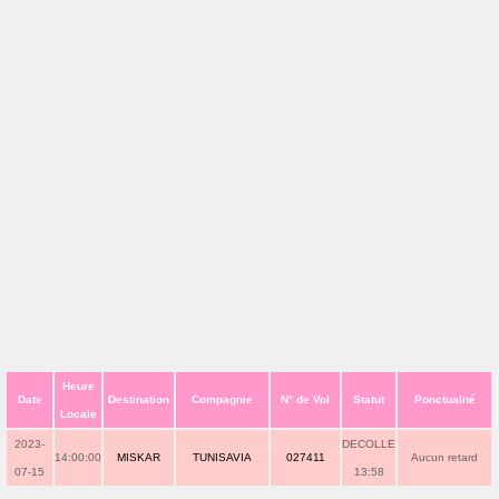
Heure
Date
Destination
Compagnie
N° de Vol
Statut
Ponctualité
Locale
2023-
DECOLLE
14:00:00
MISKAR
TUNISAVIA
027411
Aucun retard
07-15
13:58