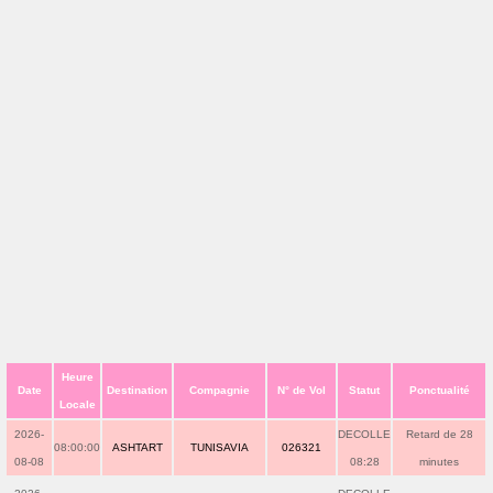
Heure
Date
Destination
Compagnie
N° de Vol
Statut
Ponctualité
Locale
2026-
DECOLLE
Retard de 28
08:00:00
ASHTART
TUNISAVIA
026321
08-08
08:28
minutes