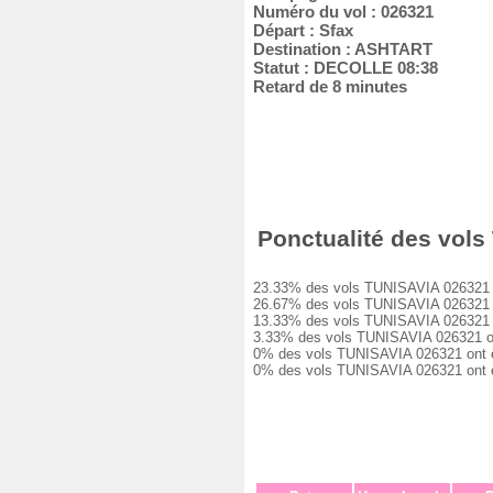
Numéro du vol : 026321
Départ : Sfax
Destination : ASHTART
Statut : DECOLLE 08:38
Retard de 8 minutes
Ponctualité des vols 
23.33% des vols TUNISAVIA 026321 ont 
26.67% des vols TUNISAVIA 026321 ont 
13.33% des vols TUNISAVIA 026321 ont 
3.33% des vols TUNISAVIA 026321 ont e
0% des vols TUNISAVIA 026321 ont eu u
0% des vols TUNISAVIA 026321 ont été