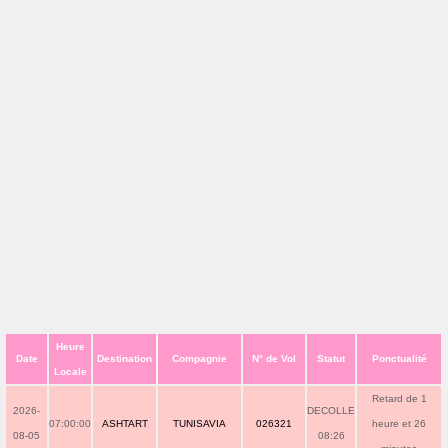
Heure
Date
Destination
Compagnie
N° de Vol
Statut
Ponctualité
Locale
Retard de 1
2026-
DECOLLE
07:00:00
ASHTART
TUNISAVIA
026321
heure et 26
08-05
08:26