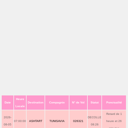
Heure
Date
Destination
Compagnie
N° de Vol
Statut
Ponctualité
Locale
Retard de 1
2026-
DECOLLE
07:00:00
ASHTART
TUNISAVIA
026321
heure et 26
08-05
08:26