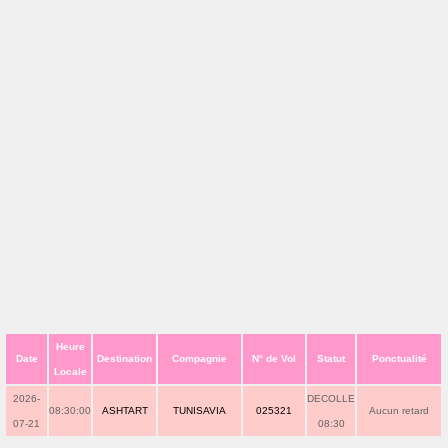
Heure
Date
Destination
Compagnie
N° de Vol
Statut
Ponctualité
Locale
2026-
DECOLLE
08:30:00
ASHTART
TUNISAVIA
025321
Aucun retard
07-21
08:30