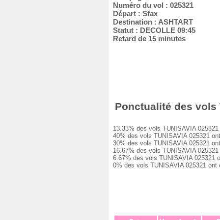
Numéro du vol : 025321
Départ : Sfax
Destination : ASHTART
Statut : DECOLLE 09:45
Retard de 15 minutes
Ponctualité des vols
13.33% des vols TUNISAVIA 025321 ont
40% des vols TUNISAVIA 025321 ont eu
30% des vols TUNISAVIA 025321 ont eu
16.67% des vols TUNISAVIA 025321 ont
6.67% des vols TUNISAVIA 025321 ont 
0% des vols TUNISAVIA 025321 ont ét