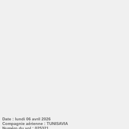
Date : lundi 06 avril 2026
Compagnie aérienne : TUNISAVIA
Numéro du vol : 025321