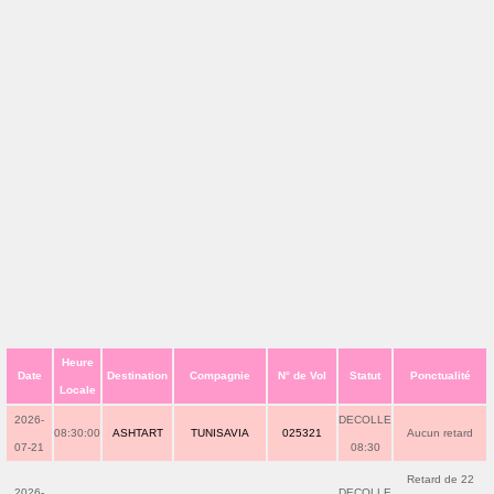
Heure
Date
Destination
Compagnie
N° de Vol
Statut
Ponctualité
Locale
2026-
DECOLLE
08:30:00
ASHTART
TUNISAVIA
025321
Aucun retard
07-21
08:30
Retard de 22
2026-
DECOLLE