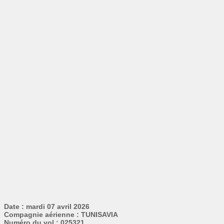
Date : mardi 07 avril 2026
Compagnie aérienne : TUNISAVIA
Numéro du vol : 025321