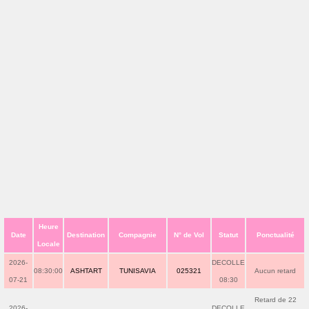
Heure
Date
Destination
Compagnie
N° de Vol
Statut
Ponctualité
Locale
2026-
DECOLLE
08:30:00
ASHTART
TUNISAVIA
025321
Aucun retard
07-21
08:30
Retard de 22
2026-
DECOLLE