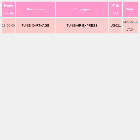
Heure
N° de
Destination
Compagnie
Statut
Locale
Vol
DECOLLE
18:00:00
TUNIS CARTHAGE
TUNISAIR EXPRESS
UG021
17:54