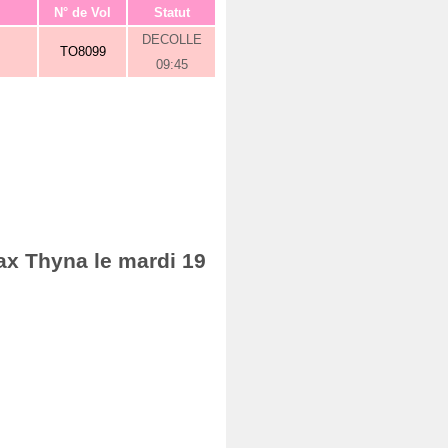
N° de Vol
Statut
DECOLLE
TO8099
09:45
ax Thyna le mardi 19