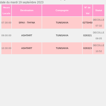
date du mardi 19 septembre 2023
Heure
N° de
Destination
Compagnie
Statut
Locale
Vol
DECOLLE
07:30:00
SFAX - THYNA
TUNISAVIA
02TSHSI
07:32
DECOLLE
09:00:00
ASHTART
TUNISAVIA
026321
09:05
DECOLLE
10:30:00
ASHTART
TUNISAVIA
026323
10:52