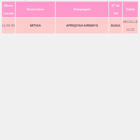
Heure
N° de
Destination
Compagnie
Statut
Locale
Vol
DECOLLE
12:00:00
MITIGA
AFRIQIYAH AIRWAYS
8U441
12:22