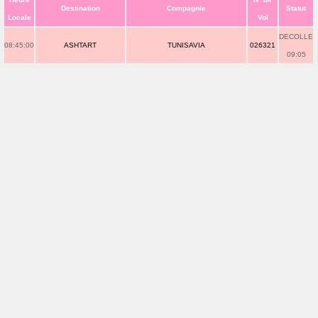
Destination
Compagnie
Statut
Locale
Vol
DECOLLE
08:45:00
ASHTART
TUNISAVIA
026321
09:05