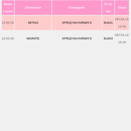
Heure
N° de
Destination
Compagnie
Statut
Locale
Vol
DECOLLE
15:00:00
MITIGA
AFRIQIYAH AIRWAYS
8U441
14:59
DECOLLE
19:00:00
MISRATE
AFRIQIYAH AIRWAYS
8U493
18:38