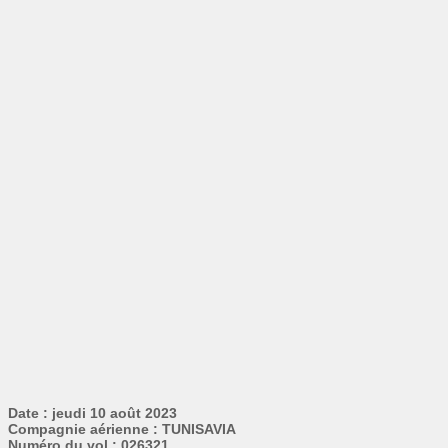
Date : jeudi 10 août 2023
Compagnie aérienne : TUNISAVIA
Numéro du vol : 026321