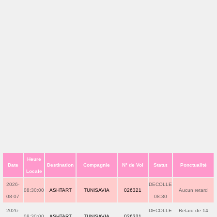
Heure
Date
Destination
Compagnie
N° de Vol
Statut
Ponctualité
Locale
2026-
DECOLLE
08:30:00
ASHTART
TUNISAVIA
026321
Aucun retard
08-07
08:30
2026-
DECOLLE
Retard de 14
08:30:00
ASHTART
TUNISAVIA
026321